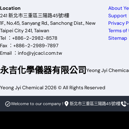
Location
About Ye
241 新北市三重區三陽路45號1樓
Support
1F., No.45, Sanyang Rd., Sanchong Dist., New
Privacy P
Taipei City 241, Taiwan
Terms of
Tel ：+886-2-2982-8578
Sitemap
Fax ：+886-2-2989-7897
Email ：info@yjcacl.com.tw
永吉化學儀器有限公司
Yeong Jyi Chemical
Yeong Jyi Chemical 2026 © All Rights Reserved
Welcome to our company !
新北市三重區三陽路45號1樓