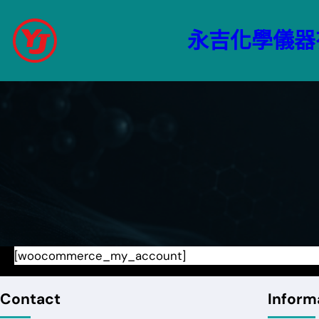
跳
至
永吉化學儀器
主
要
內
容
[woocommerce_my_account]
Contact
Inform