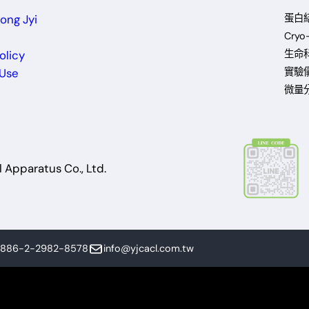
ong Jyi
蛋白
Cry
olicy
生命
 Use
實驗
微量
 Apparatus Co., Ltd.
+886-2-2982-8578
info@yjcacl.com.tw