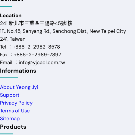
Location
241 新北市三重區三陽路45號1樓
1F., No.45, Sanyang Rd., Sanchong Dist., New Taipei City
241, Taiwan
Tel ：+886-2-2982-8578
Fax ：+886-2-2989-7897
Email ：info@yjcacl.com.tw
Informations
About Yeong Jyi
Support
Privacy Policy
Terms of Use
Sitemap
Products