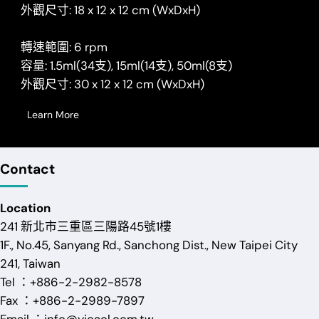
外觀尺寸: 18 x 12 x 12 cm (WxDxH)
轉速範圍: 6 rpm
容量: 1.5ml(34支), 15ml(14支), 50ml(8支)
外觀尺寸: 30 x 12 x 12 cm (WxDxH)
Learn More
Contact
Location
241 新北市三重區三陽路45號1樓
1F., No.45, Sanyang Rd., Sanchong Dist., New Taipei City
241, Taiwan
Tel ：+886-2-2982-8578
Fax ：+886-2-2989-7897
Email ：info@yjcacl.com.tw