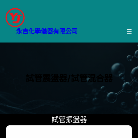
跳
至
主
要
永吉化學儀器有限公司
內
容
試管震盪器/試管混合器
試管振盪器