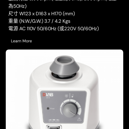
為50Hz)
尺寸 W123 x D163 x H170 (mm)
重量 (N.W./G.W.) 3.7 / 4.2 Kgs
電源 AC 110V 50/60Hz (或220V 50/60Hz)
Learn More