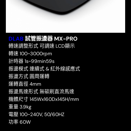
DLAB
試管振盪器 MX-PRO
轉速調整形式 可調速 LCD顯示
轉速 100~3000rpm
計時器 1s~99min59s
振盪模式 連續式 & 紅外線感應式
振盪方式 圓周運轉
運轉直徑 4mm
振盪馬達形式 無碳刷直流馬達
機體尺寸 145Wx160Dx145H/mm
重量 3.9kg
電壓 100~240V, 50/60HZ
功率 60W