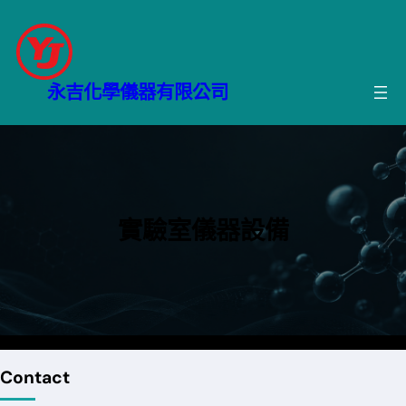
跳
至
主
要
永吉化學儀器有限公司
內
容
實驗室儀器設備
Contact