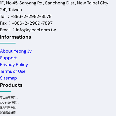
1F., No.45, Sanyang Rd., Sanchong Dist., New Taipei City
241, Taiwan
Tel ：+886-2-2982-8578
Fax ：+886-2-2989-7897
Email ：info@yjcacl.com.tw
Informations
About Yeong Jyi
Support
Privacy Policy
Terms of Use
Sitemap
Products
蛋白結晶專區
Cryo-EM專區
生命科學專區
實驗儀器設備